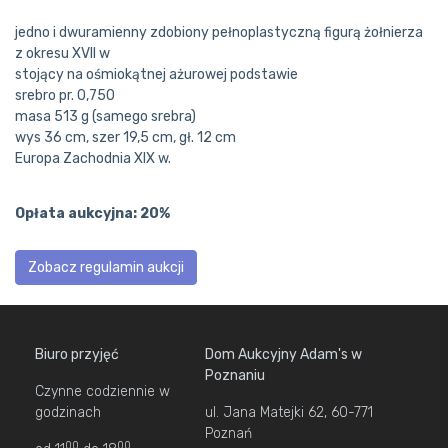
jedno i dwuramienny zdobiony pełnoplastyczną figurą żołnierza
z okresu XVII w
stojący na ośmiokątnej ażurowej podstawie
srebro pr. 0,750
masa 513 g (samego srebra)
wys 36 cm, szer 19,5 cm, gł. 12 cm
Europa Zachodnia XIX w.
Opłata aukcyjna: 20%
Zobacz regulamin aukcji
Biuro przyjęć
Dom Aukcyjny Adam's w
Poznaniu
Czynne codziennie w
godzinach
ul. Jana Matejki 62, 60-771
Poznań
00
00