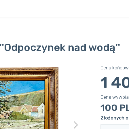
 ''Odpoczynek nad wodą''
Cena końcowa
1 4
Cena wywoł
100 P
Złożonych o
Next