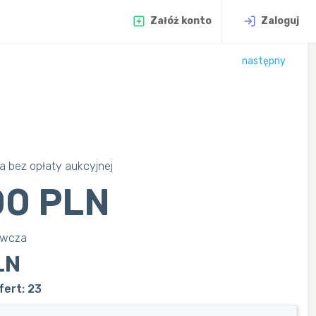
Załóż konto
Zaloguj
następny
 bez opłaty aukcyjnej
00 PLN
awcza
LN
fert: 23