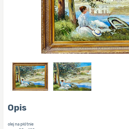
Opis
olej na płótnie