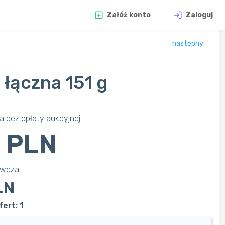
Załóż konto
Zaloguj
następny
 łączna 151 g
 bez opłaty aukcyjnej
 PLN
awcza
LN
ert: 1