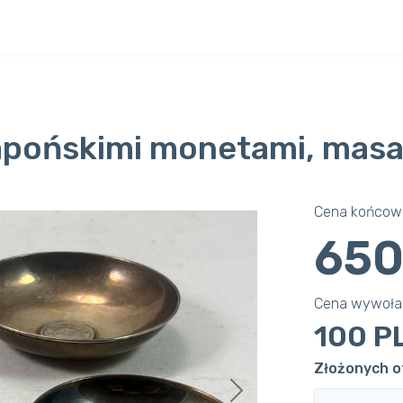
japońskimi monetami, masa
Cena końcowa
650
Cena wywoł
100 P
Złożonych of
Next