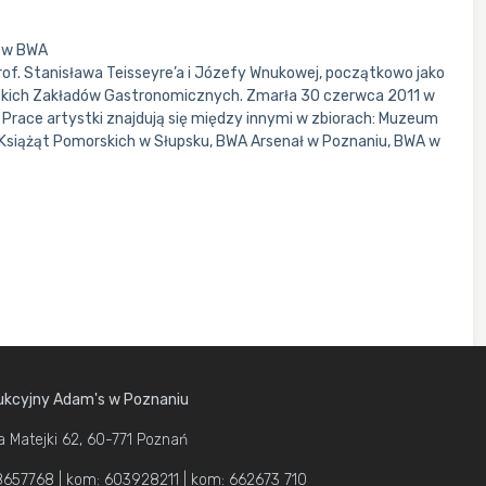
r w BWA
of. Stanisława Teisseyre’a i Józefy Wnukowej, początkowo jako
yńskich Zakładów Gastronomicznych. Zmarła 30 czerwca 2011 w
 Prace artystki znajdują się między innymi w zbiorach: Muzeum
iążąt Pomorskich w Słupsku, BWA Arsenał w Poznaniu, BWA w
kcyjny Adam's w Poznaniu
a Matejki 62, 60-771 Poznań
1 8657768 | kom: 603928211 | kom: 662673 710