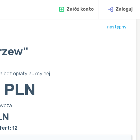
Załóż konto
Zaloguj
następny
rzew''
 bez opłaty aukcyjnej
 PLN
awcza
LN
ert: 12