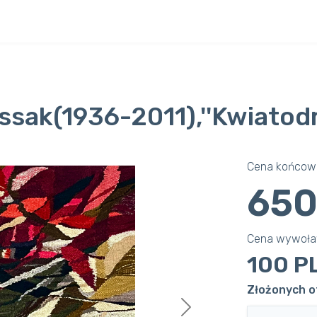
ssak(1936-2011),''Kwiatod
Cena końcowa
650
Cena wywoł
100 P
Złożonych of
Next