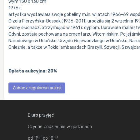
wym 150 x 130 cm
1976 r.
artystka wystawiała swoje gobeliny m.in. w latach 1966-69 wsp
Gizela Pierzyńska-Bossak (1936–2011) urodziła się 2 września 1
wolny słuchacz, otrzymując w 1961 r. dyplom. Uprawiała malars
Gdyni, została pochowana na cmentarzu Witomińskim. Po jej śmier
Narodowego w Gdańsku, Urzędu Wojewódzkiego w Gdańsku, Narod
Gnieźnie, a także w Tokio, ambasadach Brazylii, Szwecji, Szwajca
Opłata aukcyjna: 20%
Zobacz regulamin aukcji
Biuro przyjęć
Czynne codziennie w godzinach
00
00
od 11
do 18