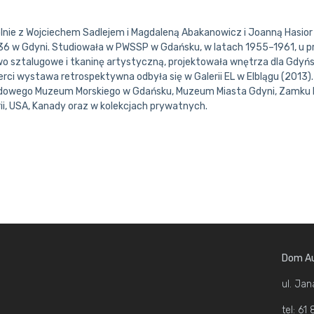
ólnie z Wojciechem Sadlejem i Magdaleną Abakanowicz i Joanną Hasio
936 w Gdyni. Studiowała w PWSSP w Gdańsku, w latach 1955–1961, u pr
two sztalugowe i tkaninę artystyczną, projektowała wnętrza dla Gd
ci wystawa retrospektywna odbyła się w Galerii EL w Elblągu (2013).
owego Muzeum Morskiego w Gdańsku, Muzeum Miasta Gdyni, Zamku Ks
rii, USA, Kanady oraz w kolekcjach prywatnych.
Dom Au
ul. Jan
tel: 6