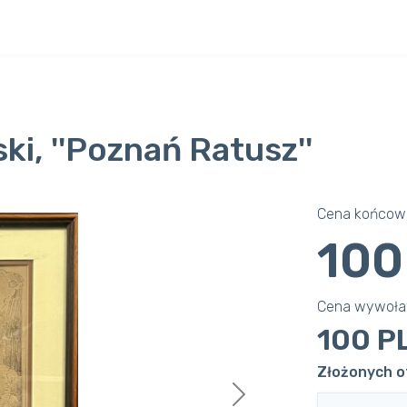
i, ''Poznań Ratusz''
Cena końcowa
100
Cena wywoł
100 P
Złożonych of
Next