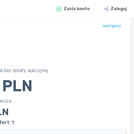
Załóż konto
Zaloguj
następny
 bez opłaty aukcyjnej
 PLN
awcza
LN
ert: 1