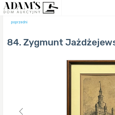
poprzedni
84. Zygmunt Jażdżejewsk
Previous