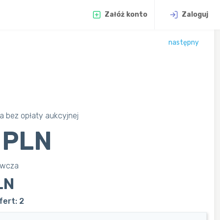
Załóż konto
Zaloguj
następny
 bez opłaty aukcyjnej
 PLN
awcza
LN
ert: 2