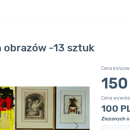
 obrazów -13 sztuk
Cena końcowa
150
Cena wywoł
100 P
Złożonych of
Next