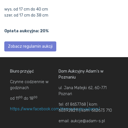
wys. od 17 cm do 40 cm
szer. od 17 cm do 38 cm
Opłata aukcyjna: 20%
Zobacz regulamin aukcji
Biuro przyjęć
Dom Aukcyjny Adam's w
Poznaniu
Czynne codziennie w
godzinach
ul. Jana Matejki 62, 60-771
Poznań
00
00
od 11
do 18
tel: 61 8657768 | kom:
https://www.facebook.com/domaukcyjnyadams/
603928211 | kom: 662673 710
email: aukcje@adam-s.pl