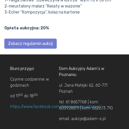
1- Helga Jahnke ''Dziewczyna w lustrze ''wym 70 x 50 cm
2-nieustalony malarz ''Kwiaty w wazonie''
3-Echer ''Kompozycja'', kolaż na kartonie
Opłata aukcyjna: 20%
Zobacz regulamin aukcji
Biuro przyjęć
Dom Aukcyjny Adam's w
Poznaniu
Czynne codziennie w
godzinach
ul. Jana Matejki 62, 60-771
Poznań
00
00
od 11
do 18
tel: 61 8657768 | kom:
https://www.facebook.com/domaukcyjnyadams/
603928211 | kom: 662673 710
email: aukcje@adam-s.pl