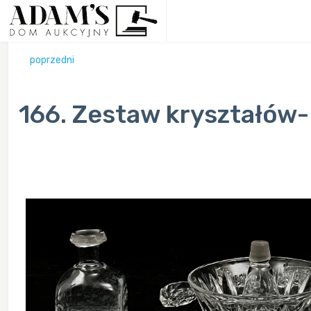
poprzedni
166. Zestaw kryształów- 
Previous