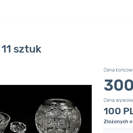
11 sztuk
Cena końcowa
300
Cena wywoł
100 P
Złożonych o
Next