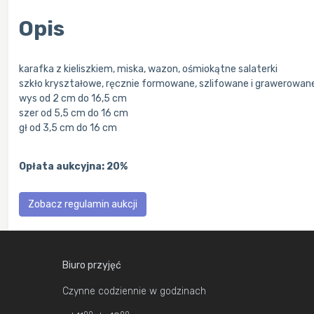
Opis
karafka z kieliszkiem, miska, wazon, ośmiokątne salaterki
szkło kryształowe, ręcznie formowane, szlifowane i grawerowan
wys od 2 cm do 16,5 cm
szer od 5,5 cm do 16 cm
gł od 3,5 cm do 16 cm
Opłata aukcyjna: 20%
Zobacz regulamin aukcji
Biuro przyjęć
Czynne codziennie w godzinach