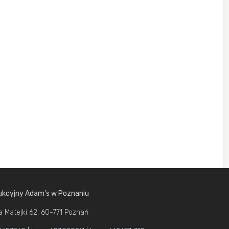
kcyjny Adam's w Poznaniu
a Matejki 62, 60-771 Poznań