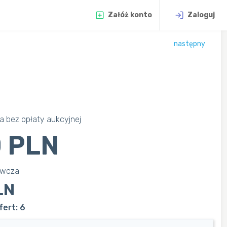
Załóż konto
Zaloguj
następny
 bez opłaty aukcyjnej
 PLN
awcza
LN
fert: 6