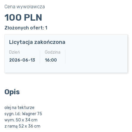
Cena wywoławcza
100 PLN
Złożonych ofert: 1
Licytacja zakończona
Dzień
Godzina
2026-06-13
16:00
Opis
olej na tekturze
sygn. l.d.: Wagner 75
wym. 50 x 34 cm
z ramą 52 x 36 cm