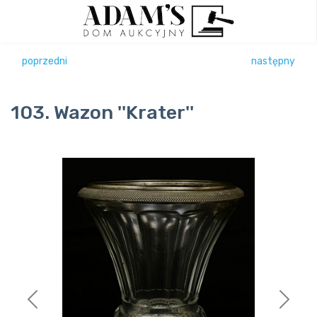
poprzedni
następny
103. Wazon ''Krater''
Previous
Next