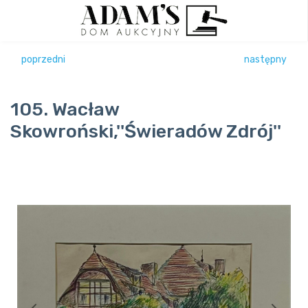
poprzedni
następny
105. Wacław
Skowroński,''Świeradów Zdrój''