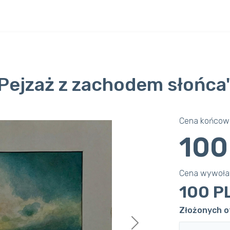
Pejzaż z zachodem słońca'
Cena końcowa
100
Cena wywoł
100 P
Złożonych of
Next