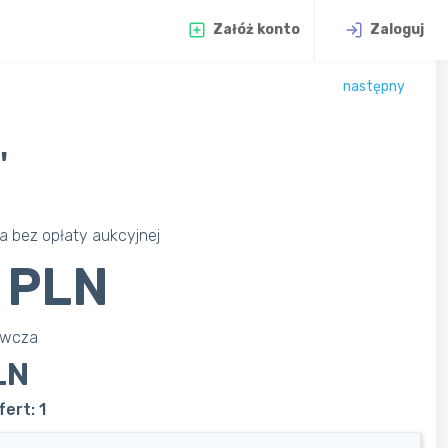
Załóż konto
Zaloguj
następny
'
 bez opłaty aukcyjnej
 PLN
awcza
LN
ert: 1