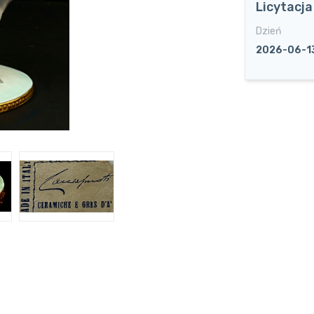
Licytacj
Dzień
2026-06-1