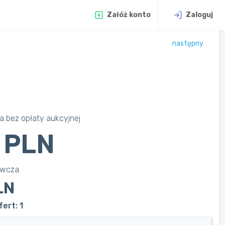
Załóż konto
Zaloguj
następny
 bez opłaty aukcyjnej
 PLN
awcza
LN
ert: 1