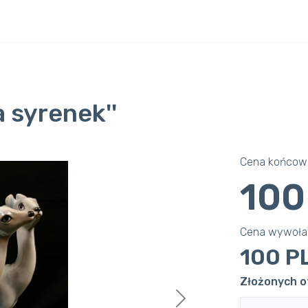
a syrenek''
Cena końcowa
100
Cena wywoł
100 P
Złożonych of
Next