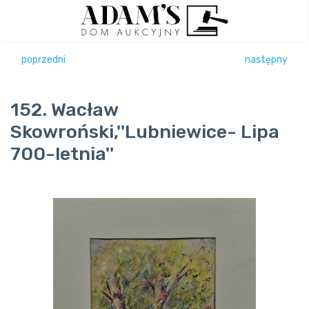
poprzedni
następny
152. Wacław
Skowroński,''Lubniewice- Lipa
700-letnia''