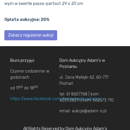
wym w świetle passe-partout 29 x 20 cm
Opłata aukcyjna: 20%
Zobacz regulamin aukcji
Biuro przyjęć
Dom Aukcyjny Adam's w
Poznaniu
Czynne codziennie w
godzinach
ul. Jana Matejki 62, 60-771
Poznań
00
00
od 11
do 18
tel: 61 8657768 | kom:
https://www.facebook.com/domaukcyjnyadams/
603928211 | kom: 662673 710
email: aukcje@adam-s.pl
All Rights Reserved by Dom Aukcyjny Adam's