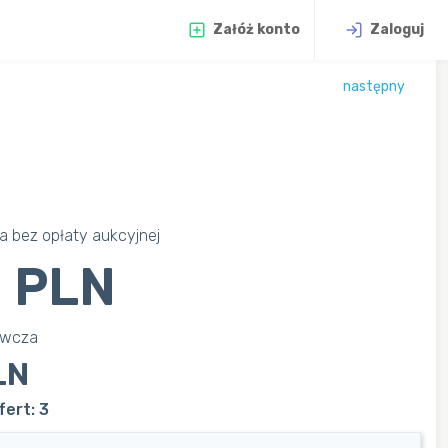
Załóż konto
Zaloguj
następny
 bez opłaty aukcyjnej
 PLN
awcza
LN
ert: 3