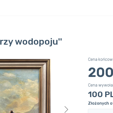
Przy wodopoju''
Cena końcowa
200
Cena wywoł
100 P
Złożonych of
Next