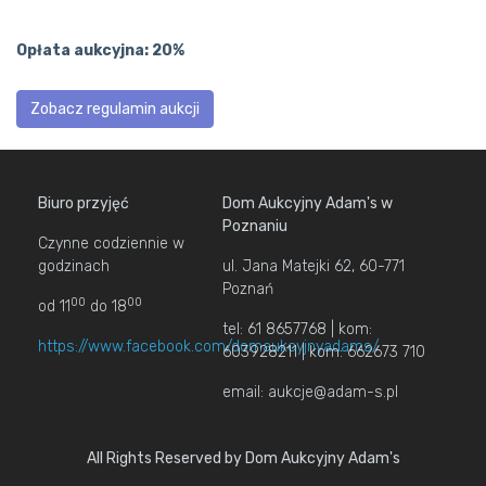
Opłata aukcyjna: 20%
Zobacz regulamin aukcji
Biuro przyjęć
Dom Aukcyjny Adam's w
Poznaniu
Czynne codziennie w
godzinach
ul. Jana Matejki 62, 60-771
Poznań
00
00
od 11
do 18
tel: 61 8657768 | kom:
https://www.facebook.com/domaukcyjnyadams/
603928211 | kom: 662673 710
email: aukcje@adam-s.pl
All Rights Reserved by Dom Aukcyjny Adam's