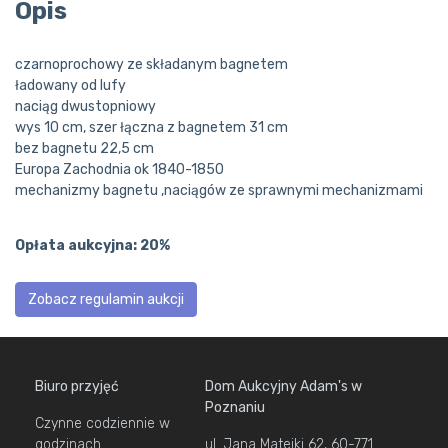
Opis
czarnoprochowy ze składanym bagnetem
ładowany od lufy
naciąg dwustopniowy
wys 10 cm, szer łączna z bagnetem 31 cm
bez bagnetu 22,5 cm
Europa Zachodnia ok 1840-1850
mechanizmy bagnetu ,naciągów ze sprawnymi mechanizmami
Opłata aukcyjna: 20%
Zobacz regulamin aukcji
Biuro przyjęć
Dom Aukcyjny Adam's w
Poznaniu
Czynne codziennie w
godzinach
ul. Jana Matejki 62, 60-771