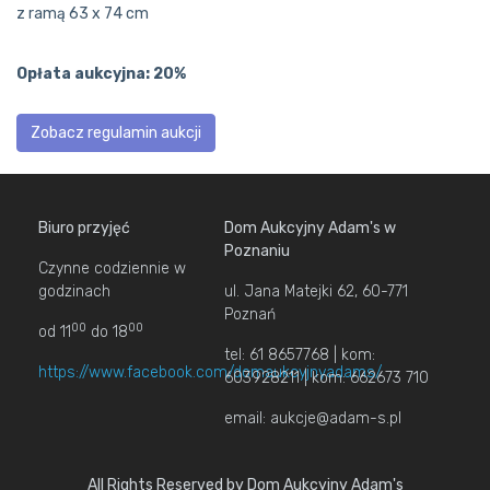
z ramą 63 x 74 cm
Opłata aukcyjna: 20%
Zobacz regulamin aukcji
Biuro przyjęć
Dom Aukcyjny Adam's w
Poznaniu
Czynne codziennie w
godzinach
ul. Jana Matejki 62, 60-771
Poznań
00
00
od 11
do 18
tel: 61 8657768 | kom:
https://www.facebook.com/domaukcyjnyadams/
603928211 | kom: 662673 710
email: aukcje@adam-s.pl
All Rights Reserved by Dom Aukcyjny Adam's