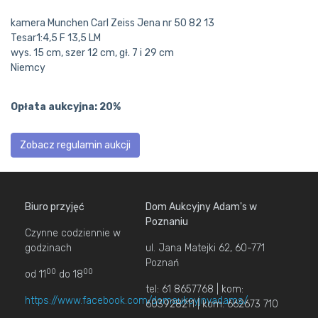
kamera Munchen Carl Zeiss Jena nr 50 82 13
Tesar1:4,5 F 13,5 LM
wys. 15 cm, szer 12 cm, gł. 7 i 29 cm
Niemcy
Opłata aukcyjna: 20%
Zobacz regulamin aukcji
Biuro przyjęć
Dom Aukcyjny Adam's w
Poznaniu
Czynne codziennie w
godzinach
ul. Jana Matejki 62, 60-771
Poznań
00
00
od 11
do 18
tel: 61 8657768 | kom:
https://www.facebook.com/domaukcyjnyadams/
603928211 | kom: 662673 710