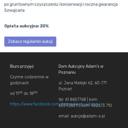
po gruntownym czyszczeniu i konserwacji i roczna gwarancja
Szwajcaria
Opłata aukcyjna: 20%
Zobacz regulamin aukcji
Biuro przyjęć
Dom Aukcyjny Adam's w
Poznaniu
Czynne codziennie w
godzinach
ul. Jana Matejki 62, 60-771
Poznań
00
00
od 11
do 18
tel: 61 8657768 | kom:
https://www.facebook.com/domaukcyjnyadams/
603928211 | kom: 662673 710
email: aukcje@adam-s.pl