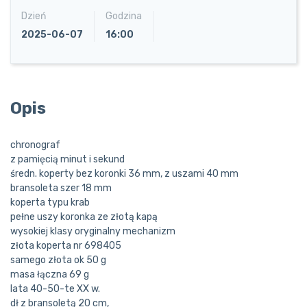
Dzień
Godzina
2025-06-07
16:00
Opis
chronograf
z pamięcią minut i sekund
średn. koperty bez koronki 36 mm, z uszami 40 mm
bransoleta szer 18 mm
koperta typu krab
pełne uszy koronka ze złotą kapą
wysokiej klasy oryginalny mechanizm
złota koperta nr 698405
samego złota ok 50 g
masa łączna 69 g
lata 40-50-te XX w.
dł z bransoletą 20 cm,