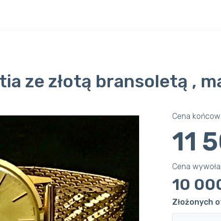
tia ze złotą bransoletą , m
Cena końcowa
11 
Cena wywoł
10 00
Złożonych o
Next