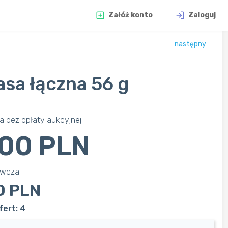
Załóż konto
Zaloguj
następny
asa łączna 56 g
 bez opłaty aukcyjnej
500 PLN
awcza
0 PLN
fert: 4