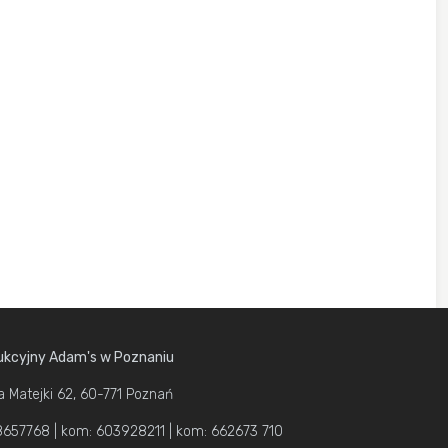
kcyjny Adam's w Poznaniu
a Matejki 62, 60-771 Poznań
1 8657768 | kom: 603928211 | kom: 662673 710