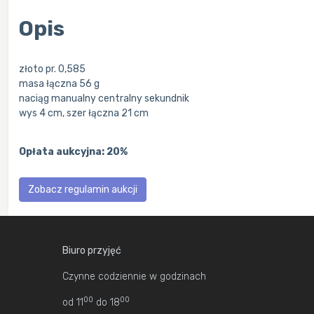
Opis
złoto pr. 0,585
masa łączna 56 g
naciąg manualny centralny sekundnik
wys 4 cm, szer łączna 21 cm
Opłata aukcyjna: 20%
Zobacz regulamin aukcji
Biuro przyjęć
Czynne codziennie w godzinach
00
00
od 11
do 18