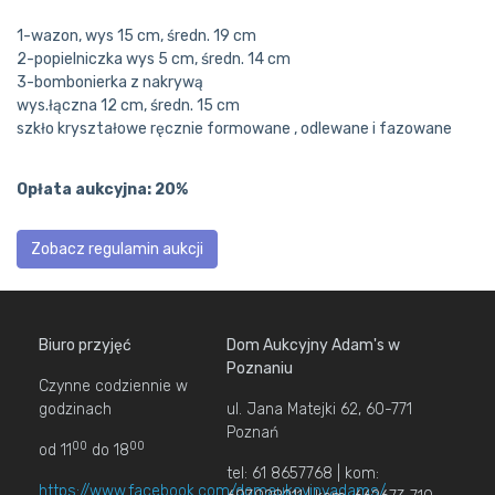
1-wazon, wys 15 cm, średn. 19 cm
2-popielniczka wys 5 cm, średn. 14 cm
3-bombonierka z nakrywą
wys.łączna 12 cm, średn. 15 cm
szkło kryształowe ręcznie formowane , odlewane i fazowane
Opłata aukcyjna: 20%
Zobacz regulamin aukcji
Biuro przyjęć
Dom Aukcyjny Adam's w
Poznaniu
Czynne codziennie w
godzinach
ul. Jana Matejki 62, 60-771
Poznań
00
00
od 11
do 18
tel: 61 8657768 | kom:
https://www.facebook.com/domaukcyjnyadams/