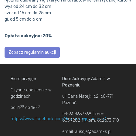
ręcznie odlewany wg starych artefaktów hellenistycznej kultury
wys od 24 cm do 32 cm
szer od 15 cm do 25 cm
Opłata aukcyjna: 20%
Zobacz regulamin aukcji
Biuro przyjęć
Dom Aukcyjny Adam's w
Poznaniu
Czynne codziennie w
godzinach
ul. Jana Matejki 62, 60-771
Poznań
00
00
od 11
do 18
tel: 61 8657768 | kom:
https://www.facebook.com/domaukcyjnyadams/
603928211 | kom: 662673 710
email: aukcje@adam-s.pl