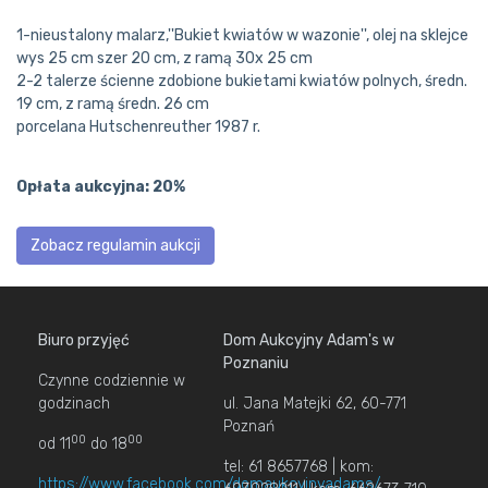
1-nieustalony malarz,''Bukiet kwiatów w wazonie'', olej na sklejce
wys 25 cm szer 20 cm, z ramą 30x 25 cm
2-2 talerze ścienne zdobione bukietami kwiatów polnych, średn.
19 cm, z ramą średn. 26 cm
porcelana Hutschenreuther 1987 r.
Opłata aukcyjna: 20%
Zobacz regulamin aukcji
Biuro przyjęć
Dom Aukcyjny Adam's w
Poznaniu
Czynne codziennie w
godzinach
ul. Jana Matejki 62, 60-771
Poznań
00
00
od 11
do 18
tel: 61 8657768 | kom:
https://www.facebook.com/domaukcyjnyadams/