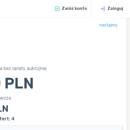
Załóż konto
Zaloguj
następny
 bez opłaty aukcyjnej
 PLN
awcza
LN
fert: 4