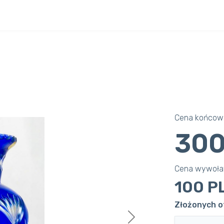
Cena końcowa
300
Cena wywoł
100 P
Złożonych o
Next