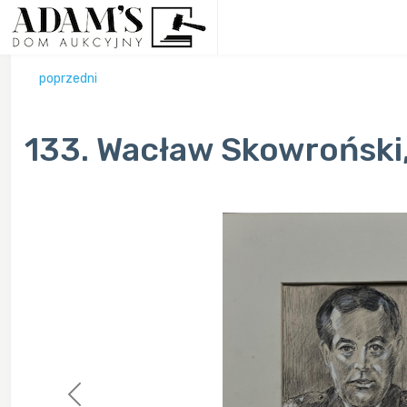
poprzedni
133. Wacław Skowroński,'
Previous