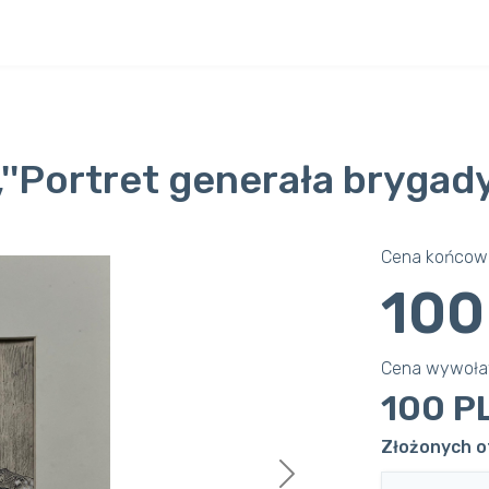
'Portret generała brygady
Cena końcowa
100
Cena wywoł
100 P
Złożonych of
Next