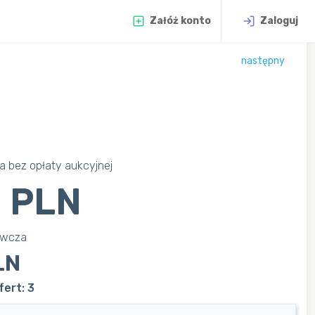
Załóż konto
Zaloguj
następny
 bez opłaty aukcyjnej
 PLN
awcza
LN
ert: 3