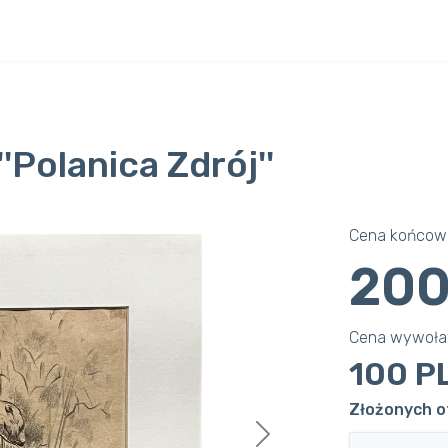
'Polanica Zdrój''
Cena końcowa
200
Cena wywoł
100 P
Złożonych of
Next