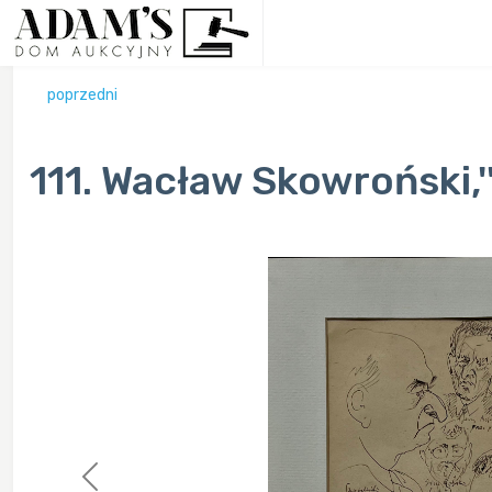
poprzedni
111. Wacław Skowroński,'
Previous