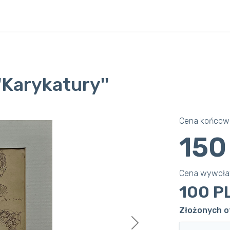
'Karykatury''
Cena końcowa
150
Cena wywoł
100 P
Złożonych of
Next