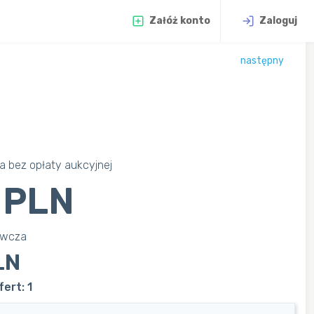
Załóż konto
Zaloguj
następny
 bez opłaty aukcyjnej
 PLN
awcza
LN
ert: 1