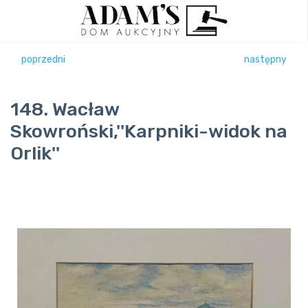
poprzedni
następny
148. Wacław
Skowroński,''Karpniki-widok na
Orlik''