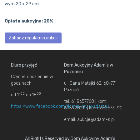
wym 20 x 29 cm
Opłata aukcyjna: 20%
Zobacz regulamin aukcji
Biuro przyjęć
Dom Aukcyjny Adam's w
Poznaniu
Czynne codziennie w
godzinach
ul. Jana Matejki 62, 60-771
Poznań
00
00
od 11
do 18
tel: 61 8657768 | kom:
https://www.facebook.com/domaukcyjnyadams/
603928211 | kom: 662673 710
email: aukcje@adam-s.pl
All Rights Reserved by Dom Aukcyjny Adam's