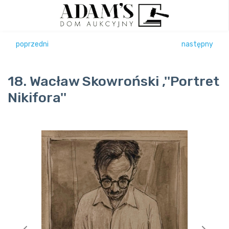
poprzedni
następny
18. Wacław Skowroński ,''Portret
Nikifora''