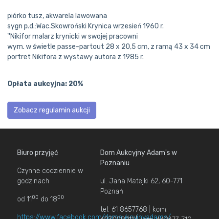
piórko tusz, akwarela lawowana
sygn p.d.:Wac.Skowroński Krynica wrzesień 1960 r.
''Nikifor malarz krynicki w swojej pracowni
wym. w świetle passe-partout 28 x 20,5 cm, z ramą 43 x 34 cm
portret Nikifora z wystawy autora z 1985 r.
Opłata aukcyjna: 20%
Zobacz regulamin aukcji
Biuro przyjęć
Dom Aukcyjny Adam's w
Poznaniu
Czynne codziennie w
godzinach
ul. Jana Matejki 62, 60-771
Poznań
00
00
od 11
do 18
tel: 61 8657768 | kom:
https://www.facebook.com/domaukcyjnyadams/