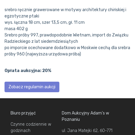
srebro ręcznie grawerowane w motywy architektury chińskiej i
egzotyczne ptaki
wys. łączna 18 cm, szer 13,5 cm, gł. 11 cm
masa 402 g
Srebro próby 997, prawdopodobnie Wietnam, import do Związku
Radzieckiego z lat siedemdziesiątych
po imporcie ocechowane dodatkowo w Moskwie cechą dla srebra
próby 960 (najwyższa urzędowa próba)
Opłata aukcyjna: 20%
Zobacz regulamin aukcji
Biuro przyjęć
Dom Aukcyjny Adam's w
Poznaniu
Czynne codziennie w
godzinach
ul. Jana Matejki 62, 60-771