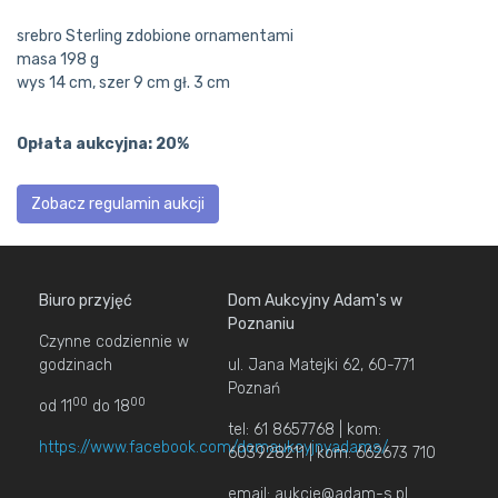
srebro Sterling zdobione ornamentami
masa 198 g
wys 14 cm, szer 9 cm gł. 3 cm
Opłata aukcyjna: 20%
Zobacz regulamin aukcji
Biuro przyjęć
Dom Aukcyjny Adam's w
Poznaniu
Czynne codziennie w
godzinach
ul. Jana Matejki 62, 60-771
Poznań
00
00
od 11
do 18
tel: 61 8657768 | kom:
https://www.facebook.com/domaukcyjnyadams/
603928211 | kom: 662673 710
email: aukcje@adam-s.pl