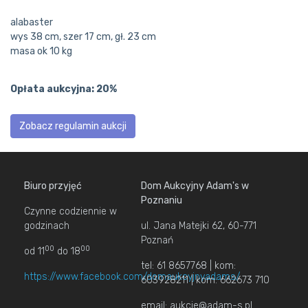
alabaster
wys 38 cm, szer 17 cm, gł. 23 cm
masa ok 10 kg
Opłata aukcyjna: 20%
Zobacz regulamin aukcji
Biuro przyjęć
Dom Aukcyjny Adam's w
Poznaniu
Czynne codziennie w
godzinach
ul. Jana Matejki 62, 60-771
Poznań
00
00
od 11
do 18
tel: 61 8657768 | kom:
https://www.facebook.com/domaukcyjnyadams/
603928211 | kom: 662673 710
email: aukcje@adam-s.pl