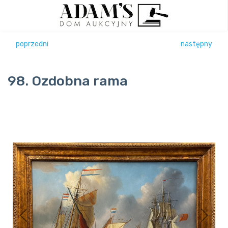
poprzedni
następny
98. Ozdobna rama
Previous
Next