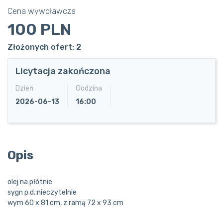
Cena wywoławcza
100 PLN
Złożonych ofert: 2
Licytacja zakończona
Dzień
Godzina
2026-06-13
16:00
Opis
olej na płótnie
sygn p.d.:nieczytelnie
wym 60 x 81 cm, z ramą 72 x 93 cm