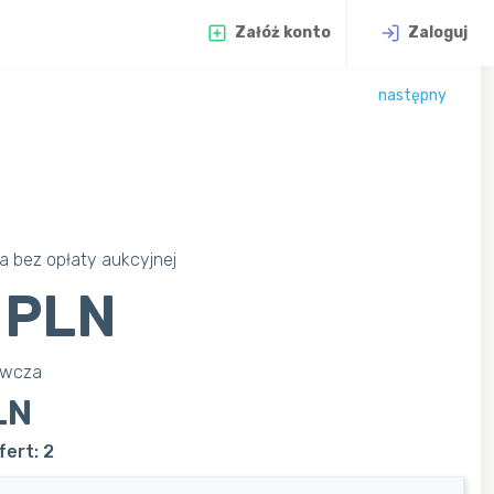
Załóż konto
Zaloguj
następny
 bez opłaty aukcyjnej
 PLN
awcza
LN
ert: 2