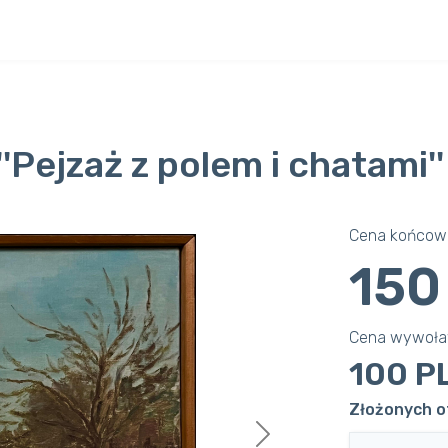
''Pejzaż z polem i chatami''
Cena końcowa
150
Cena wywoł
100 P
Złożonych of
Next