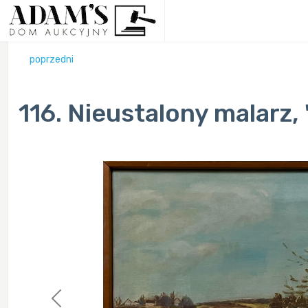
poprzedni
116. Nieustalony malarz, 
Previous