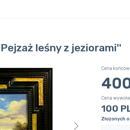
Pejzaż leśny z jeziorami''
Cena końcowa
400
Cena wywoł
100 P
Złożonych of
Next