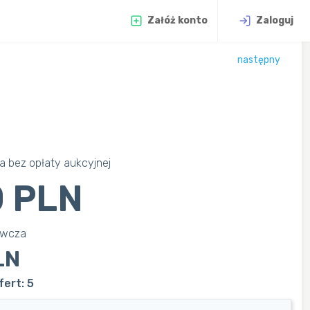
Załóż konto
Zaloguj
następny
 bez opłaty aukcyjnej
 PLN
awcza
LN
ert: 5