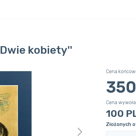
'Dwie kobiety''
Cena końcowa
350
Cena wywoł
100 P
Złożonych of
Next