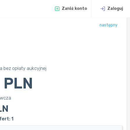
Załóż konto
Zaloguj
następny
 bez opłaty aukcyjnej
 PLN
awcza
LN
ert: 1