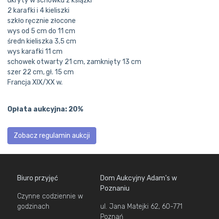
ukryty w schowku z książki
2 karafki i 4 kieliszki
szkło ręcznie złocone
wys od 5 cm do 11 cm
średn kieliszka 3,5 cm
wys karafki 11 cm
schowek otwarty 21 cm, zamknięty 13 cm
szer 22 cm, gł. 15 cm
Francja XIX/XX w.
Opłata aukcyjna: 20%
Zobacz regulamin aukcji
Biuro przyjęć
Dom Aukcyjny Adam's w
Poznaniu
Czynne codziennie w
godzinach
ul. Jana Matejki 62, 60-771
Poznań