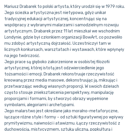
Mariusz Drabarek to polski artysta, który urodził się w 1979 roku.
Jego ścieżka artystyczna jest nietypowa, gdyż unikał
tradycyjnej edukacji artystycznej, koncentrując się na
współpracy z wybranymi malarzami i samodzielnym rozwoju
artystycznym. Drabarek przez 11 lat mieszkał we wschodnim
Londynie, gdzie był członkiem organizacji BowArt, co pozwoliło
mu zdobyć artystyczną dojrzałość. Uczestniczył tam w
licznych konkursach, warsztatach i wystawach, które wpłynęły
na jego twórczość.
Jego prace są głęboko zakorzenione w osobistej filozofii
artystycznej, której istotą jest odzwierciedlenie jego
tożsamości i emocji. Drabarek rekonstruuje rzeczywistość
kreowaną przez media masowe, dekonstruując ją, miksując i
przetwarzając według własnych proporcji. W swoich dziełach
często stosuje zniekształcenia perspektywy, manipulację
proporcjami i formami, by stworzyć obrazy wypełnione
symbolami, alegoriami i archetypami.
Jego malarstwo jest określane jako moralno-metaforyczne,
łączące różne style i formy – od sztuki figuratywnej po wpływy
prymitywizmu, naiwności i atawizmu. Łączy rzeczywistość z
duchowością, mistycyzmem, sztuką uliczną, popkulturą i