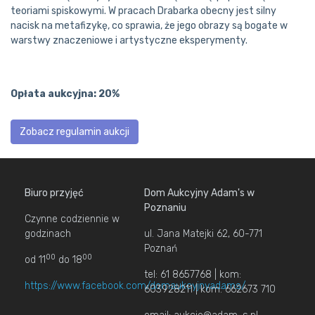
teoriami spiskowymi. W pracach Drabarka obecny jest silny
nacisk na metafizykę, co sprawia, że jego obrazy są bogate w
warstwy znaczeniowe i artystyczne eksperymenty.
Opłata aukcyjna: 20%
Zobacz regulamin aukcji
Biuro przyjęć
Dom Aukcyjny Adam's w
Poznaniu
Czynne codziennie w
godzinach
ul. Jana Matejki 62, 60-771
Poznań
00
00
od 11
do 18
tel: 61 8657768 | kom:
https://www.facebook.com/domaukcyjnyadams/
603928211 | kom: 662673 710