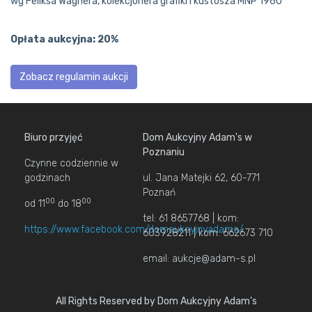
wg Feliksa Wagnera, kolekcjonera grafiki i kustosza MNP 1960
Opłata aukcyjna: 20%
Zobacz regulamin aukcji
Biuro przyjęć
Dom Aukcyjny Adam's w
Poznaniu
Czynne codziennie w
godzinach
ul. Jana Matejki 62, 60-771
Poznań
00
00
od 11
do 18
tel: 61 8657768 | kom:
https://www.facebook.com/domaukcyjnyadams/
603928211 | kom: 662673 710
email: aukcje@adam-s.pl
All Rights Reserved by Dom Aukcyjny Adam's