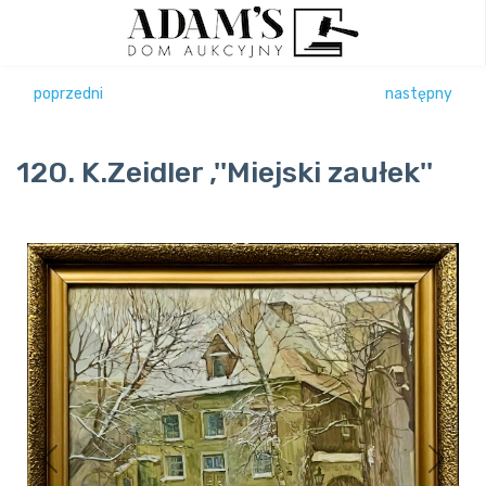
poprzedni
następny
120. K.Zeidler ,''Miejski zaułek''
Previous
Next