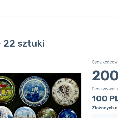
 22 sztuki
Cena końcowa
200
Cena wywoł
100 P
Złożonych of
Next