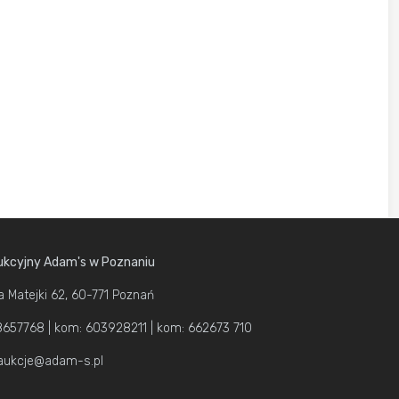
kcyjny Adam's w Poznaniu
a Matejki 62, 60-771 Poznań
1 8657768 | kom: 603928211 | kom: 662673 710
 aukcje@adam-s.pl