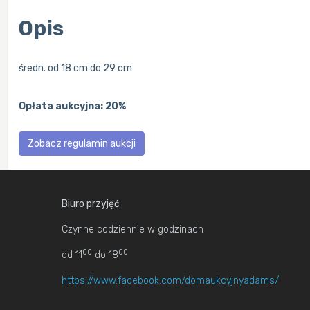
Opis
średn. od 18 cm do 29 cm
Opłata aukcyjna: 20%
Zobacz regulamin aukcji
Biuro przyjęć
Czynne codziennie w godzinach
00
00
od 11
do 18
https://www.facebook.com/domaukcyjnyadams/