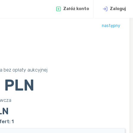
Załóż konto
Zaloguj
następny
 bez opłaty aukcyjnej
 PLN
awcza
LN
ert: 1