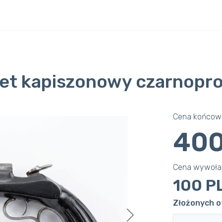
olet kapiszonowy czarnop
Cena końcowa
400
Cena wywoł
100 P
Złożonych of
Next