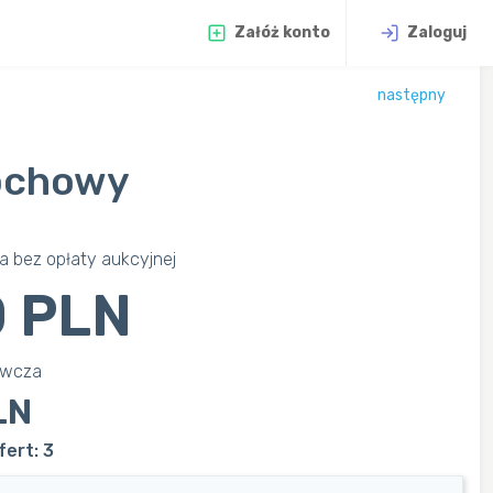
Załóż konto
Zaloguj
następny
rochowy
 bez opłaty aukcyjnej
 PLN
awcza
LN
ert: 3