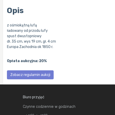
Opis
z ośmiokątną lufą
ładowany od przodu lufy
spust dwustopniowy
dł. 35 cm, wys 19 cm, gł. 4 cm
Europa Zachodnia ok 1850 r.
Opłata aukcyjna: 20%
Zobacz regulamin aukcji
Biuro przyjęć
Czynne codziennie w godzinach