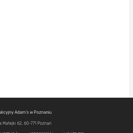
kcyjny Adam's w Poznaniu
a Matejki 62, 60-771 Poznań