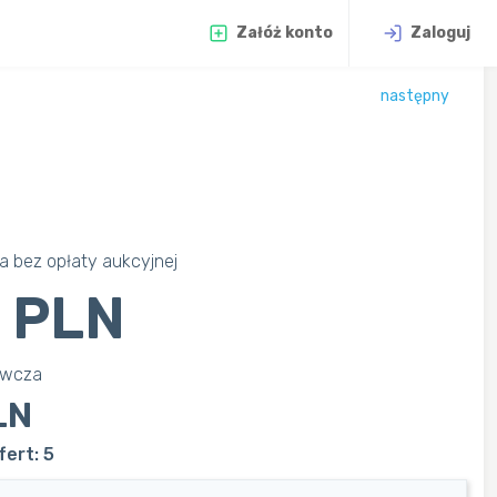
Załóż konto
Zaloguj
następny
 bez opłaty aukcyjnej
 PLN
awcza
LN
ert: 5