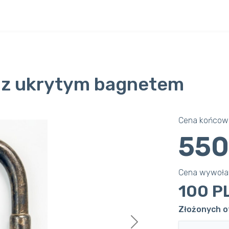
a z ukrytym bagnetem
Cena końcowa
550
Cena wywoł
100 P
Złożonych of
Next