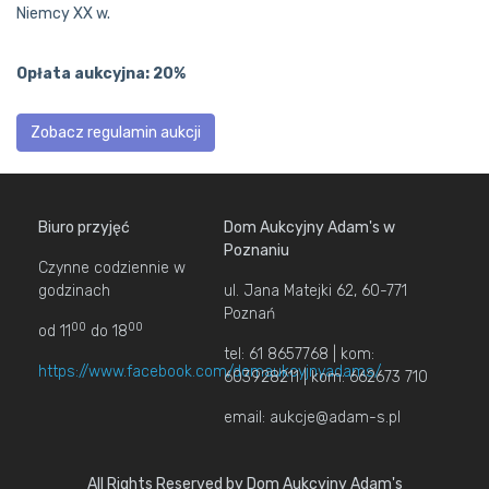
Niemcy XX w.
Opłata aukcyjna: 20%
Zobacz regulamin aukcji
Biuro przyjęć
Dom Aukcyjny Adam's w
Poznaniu
Czynne codziennie w
godzinach
ul. Jana Matejki 62, 60-771
Poznań
00
00
od 11
do 18
tel: 61 8657768 | kom:
https://www.facebook.com/domaukcyjnyadams/
603928211 | kom: 662673 710
email: aukcje@adam-s.pl
All Rights Reserved by Dom Aukcyjny Adam's