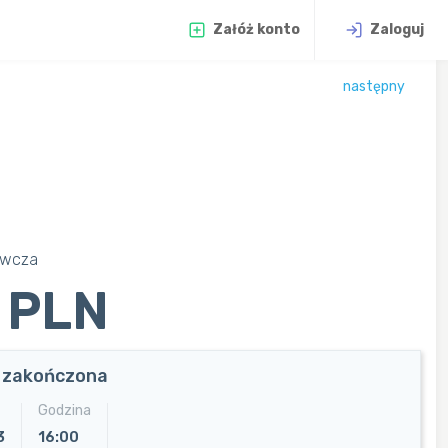
Załóż konto
Zaloguj
następny
awcza
 PLN
a zakończona
Godzina
3
16:00