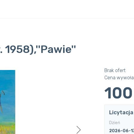
 1958),''Pawie''
Brak ofert
Cena wywoł
100
Licytacj
Dzień
2026-06-1
Next