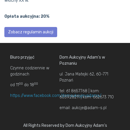
Włochy XX w.
Opłata aukcyjna: 20%
Zobacz regulamin aukcji
Biuro przyjęć
Dom Aukcyjny Adam's w
Poznaniu
Czynne codziennie w
godzinach
ul. Jana Matejki 62, 60-771
Poznań
00
00
od 11
do 18
tel: 61 8657768 | kom:
https://www.facebook.com/domaukcyjnyadams/
603928211 | kom: 662673 710
email: aukcje@adam-s.pl
All Rights Reserved by Dom Aukcyjny Adam's