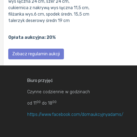
wys łączna 24 cm, szer 24 cm,
cukiernica z nakrywą wys łączna 11,5 cm,
filiżanka wys.6 cm, spodek średn. 15,5 cm
talerzyk deserowy średn 19 cm
Opłata aukcyjna: 20%
Zobacz regulamin aukcji
Biuro przyjęć
Czynne codziennie w godzinach
00
00
od 11
do 18
https://www.facebook.com/domaukcyjnyadams/