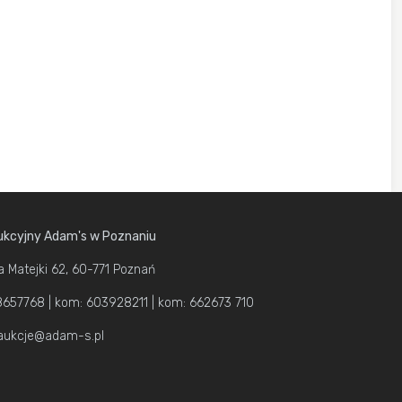
kcyjny Adam's w Poznaniu
a Matejki 62, 60-771 Poznań
1 8657768 | kom: 603928211 | kom: 662673 710
 aukcje@adam-s.pl