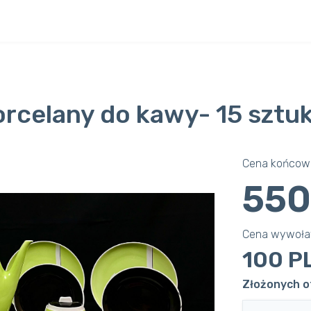
orcelany do kawy- 15 sztu
Cena końcowa
550
Cena wywoł
100 P
Złożonych o
Next