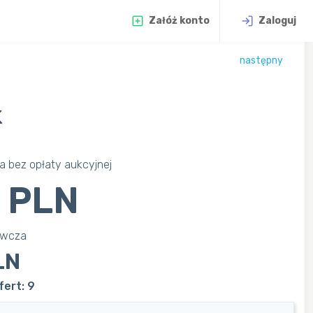
Załóż konto
Zaloguj
następny
k
 bez opłaty aukcyjnej
 PLN
awcza
LN
fert: 9